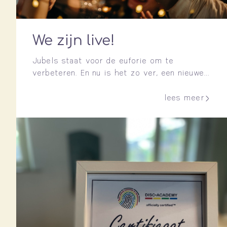
We zijn live!
Jubels staat voor de euforie om te
verbeteren. En nu is het zo ver, een nieuwe
website, TROTS! Wij zijn Commpanion
uiterst dankbaar voor de totstandkoming
lees meer
van de nieuwe huisstijl en de website.
Daarnaast hebben we nagedacht over onze
communicatie en waar we voor willen staan.
Jubels ontwikkelt, verbindt, verbetert en
verankert vormt de kern. […]