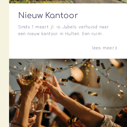
Nieuw Kantoor
Sinds 1 maart jl. is Jubels verhuisd naar
een nieuw kantoor in Hulten. Een ruim
kantoor waar ook trainingen gegeven kunnen
worden. Blij mee. Op naar de volgende stap
lees meer
in de groei van Jubels. Mocht je zin hebben
in een kop koffie dan ben je van harte
welkom aan de Rijksweg 24A in Hulten.
Geef […]