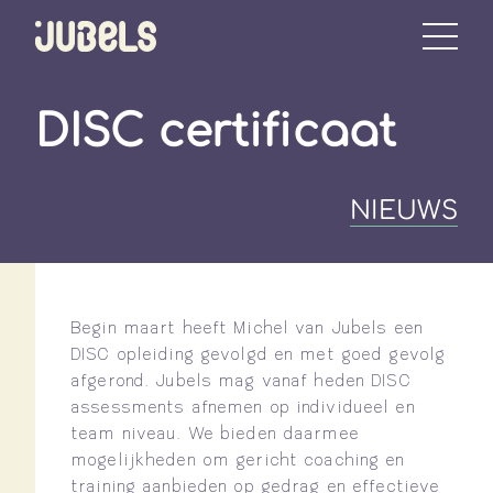
DISC certificaat
NIEUWS
Begin maart heeft Michel van Jubels een
DISC opleiding gevolgd en met goed gevolg
afgerond. Jubels mag vanaf heden DISC
assessments afnemen op individueel en
team niveau. We bieden daarmee
mogelijkheden om gericht coaching en
training aanbieden op gedrag en effectieve