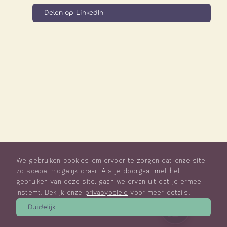
Delen op LinkedIn
We gebruiken cookies om ervoor te zorgen dat onze site
zo soepel mogelijk draait. Als je doorgaat met het
gebruiken van deze site, gaan we ervan uit dat je ermee
instemt. Bekijk onze
privacybeleid
voor meer details.
Duidelijk