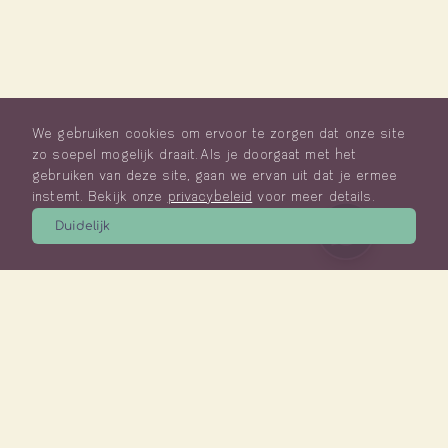
We gebruiken cookies om ervoor te zorgen dat onze site
zo soepel mogelijk draait. Als je doorgaat met het
gebruiken van deze site, gaan we ervan uit dat je ermee
instemt. Bekijk onze
privacybeleid
voor meer details.
Duidelijk
© 2023 Jubels Ontwikkelt, Verbindt, Verbetert en Verankert,
Rijksweg 24a te Hulten - Alle rechten voorbehouden
Contact
Privacybeleid