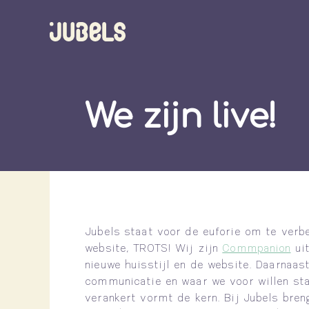
We zijn live!
Jubels staat voor de euforie om te verbe
website, TROTS! Wij zijn
Commpanion
uit
nieuwe huisstijl en de website. Daarnaa
communicatie en waar we voor willen staa
verankert vormt de kern. Bij Jubels bren