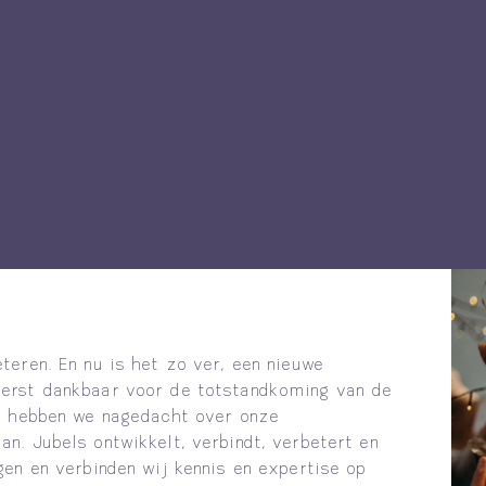
teren. En nu is het zo ver, een nieuwe
erst dankbaar voor de totstandkoming van de
st hebben we nagedacht over onze
n. Jubels ontwikkelt, verbindt, verbetert en
gen en verbinden wij kennis en expertise op