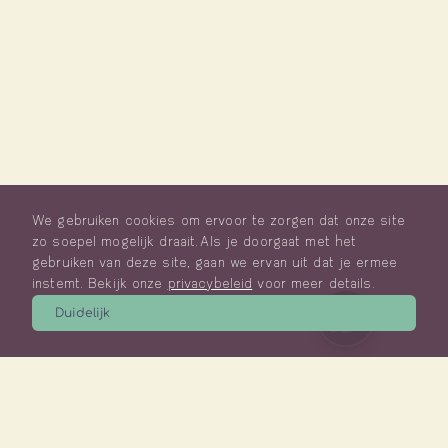
We gebruiken cookies om ervoor te zorgen dat onze site
zo soepel mogelijk draait. Als je doorgaat met het
gebruiken van deze site, gaan we ervan uit dat je ermee
instemt. Bekijk onze
privacybeleid
voor meer details.
Duidelijk