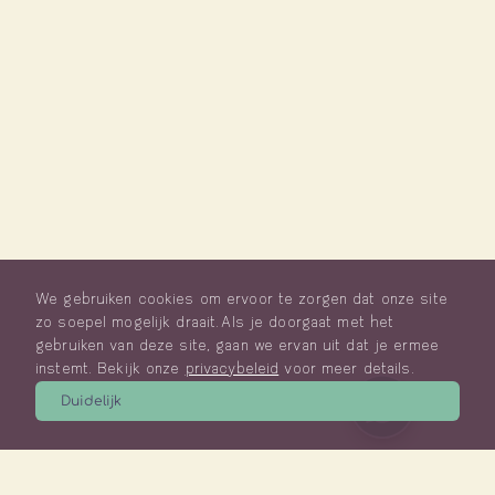
We gebruiken cookies om ervoor te zorgen dat onze site
zo soepel mogelijk draait. Als je doorgaat met het
gebruiken van deze site, gaan we ervan uit dat je ermee
instemt. Bekijk onze
privacybeleid
voor meer details.
Duidelijk