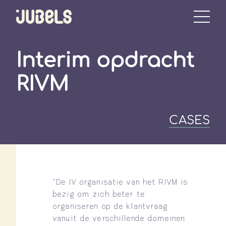
Interim opdracht
RIVM
CASES
“De IV organisatie van het RIVM is
bezig om zich beter te
organiseren op de klantvraag
vanuit de verschillende domeinen