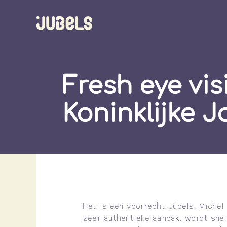
Fresh eye vis
Koninklijke 
Het is een voorrecht Jubels, Michel
zeer authentieke aanpak, wordt sne