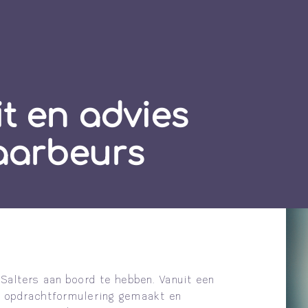
it en advies
Jaarbeurs
 Salters aan boord te hebben. Vanuit een
l opdrachtformulering gemaakt en